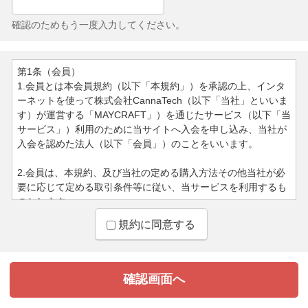
確認のためもう一度入力してください。
第1条（会員）
1.会員とは本会員規約（以下「本規約」）を承認の上、インタ
ーネットを使って株式会社CannaTech（以下「当社」といいま
す）が運営する「MAYCRAFT」）を通じたサービス（以下「当
サービス」）利用のために当サイトへ入会を申し込み、当社が
入会を認めた法人（以下「会員」）のことをいいます。
2.会員は、本規約、及び当社の定める購入方法その他当社が必
要に応じて定める取引条件等に従い、当サービスを利用するも
のとします。
規約に同意する
3.会員は、会員資格又はこれらに基づく権利義務を第三者に利
用させたり、第三者と共用したり、貸与、譲渡、移転、売買、
担保設定等はできないものとします。上記行為に伴う損害につ
いて当社は一切の責任を負いません。
4.当社が会員に付与するログインID及びパスワードは、会員本