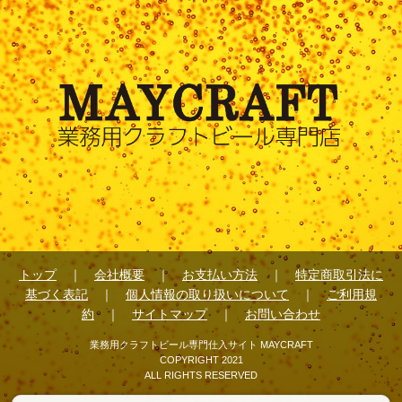
1.会員は当社所定の方式により当社が登録した商品の購入を申
し込むことができます。
2.前項の購入申込みに対し、当社が会員に販売の意思を通知し
たとき、会員と当社において売買契約が成立するものとしま
す。
3.当社が会員に販売した商品の代金の支払方法・条件等は別途
定める当社規定によるものとします。
第5条（会員情報の取り扱い）
1.会員になろうとする者及び会員は、正確かつ真実の会員情報
を当社に提供・登録するものとしまするものとします。
トップ
｜
会社概要
｜
お支払い方法
｜
特定商取引法に
2．上記に違反したことにより会員に損害が生じた場合、当社
基づく表記
｜
個人情報の取り扱いについて
｜
ご利用規
は一切の責任を負いません。
約
｜
サイトマップ
｜
お問い合わせ
3.会員情報等については、本規約に別段の定めのある場合又は
業務用クラフトビール専門仕入サイト MAYCRAFT
法令により認められている場合を除き、会員の同意なく第三者
COPYRIGHT 2021
に対して開示しません。
ALL RIGHTS RESERVED