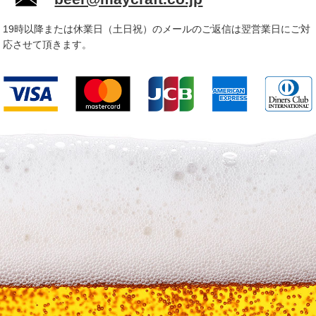
1.会員になろうとする者は、本規約を熟読し、内容を理解・承
認した上、当社所定の手続により当社に入会を申し込むものと
19時以降または休業日（土日祝）のメールのご返信は翌営業日にご対
します。
応させて頂きます。
2.当社は別途定める方法にて入会申し込みを受け付け、必要な
審査・手続きを経た後に入会を承認します。
3.入会に必要な審査・手続等が完了するまでの間、入会申込を
した者（入会申込の対象者となる者を含む）は、本サービスの
機能のうち当社が別途定める機能を、この利用規約に基づき利
用することができます。ただし、このことは当社が入会を承認
したこととはみなされません。
4.会員になろうとする者は、第5条（会員情報の取扱い）のとお
り、当社所定の情報（以下「会員情報」といいます）を当サイ
トに提供・登録するものとします。
5.当社は、信用調査機関等に照会することがありますが、会員
になろうとする者は当社のかかる照会について予め同意するも
のとします。
第4条（購入）