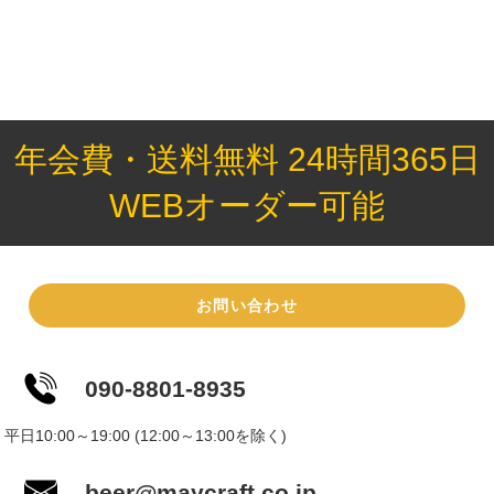
人が責任をもって管理するものとします。ログインID及びパス
ワードの第三者による盗用・悪用に伴う損害について、当社は
責任を負いません。
5.会員は、民法・商法その他日本国の法律に基づき、法律を遵
守し商取引を有効に履行することのできる法人又は個人とし、
年会費・送料無料 24時間365日
これに違反する行為、または違反の恐れのあることが発覚した
場合には、会員資格は、何らの通知もすることなく直ちに喪失
WEBオーダー可能
するものとします。
第2条（会員規約の変更）
1.当社は、本規約をいつでも当社の裁量により変更することが
できるものとします。
お問い合わせ
2.当該本規約の変更は、その旨の通知を当サイトに掲載した時
点から、効力を生じます。
090-8801-8935
3.当該本規約変更後、会員が当サイトを利用したことをもっ
て、当該会員は当該本規約の変更を承認したものとします。
平日10:00～19:00 (12:00～13:00を除く)
第3条（入会）
beer@maycraft.co.jp