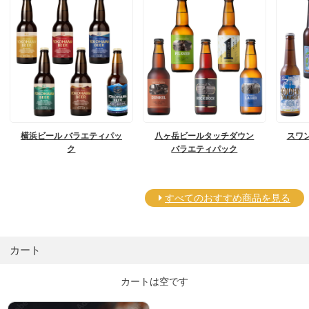
横浜ビール バラエティパッ
八ヶ岳ビールタッチダウン
スワ
ク
バラエティパック
すべてのおすすめ商品を見る
カート
カートは空です