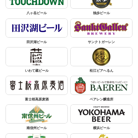
八ヶ岳ビール
独歩ビール
田沢湖ビール
サンクトガーレン
いわて蔵ビール
松江ビアへるん
富士桜高原麦酒
ベアレン醸造所
南信州ビール
横浜ビール