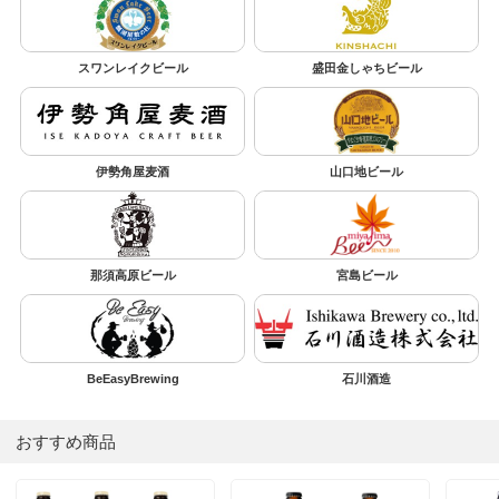
スワンレイクビール
盛田金しゃちビール
伊勢角屋麦酒
山口地ビール
那須高原ビール
宮島ビール
BeEasyBrewing
石川酒造
おすすめ商品