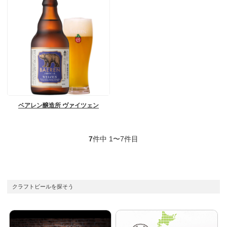
ベアレン醸造所 ヴァイツェン
7
件中 1〜7件目
クラフトビールを探そう