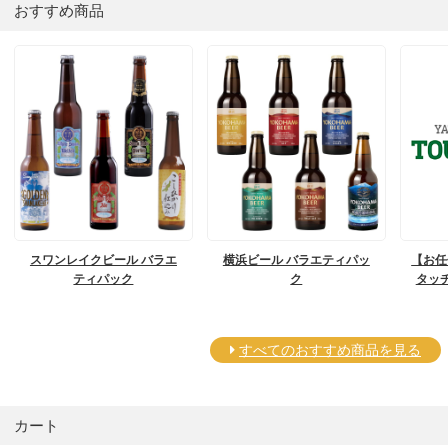
おすすめ商品
スワンレイクビール バラエ
横浜ビール バラエティパッ
【お任
ティパック
ク
タッ
すべてのおすすめ商品を見る
カート