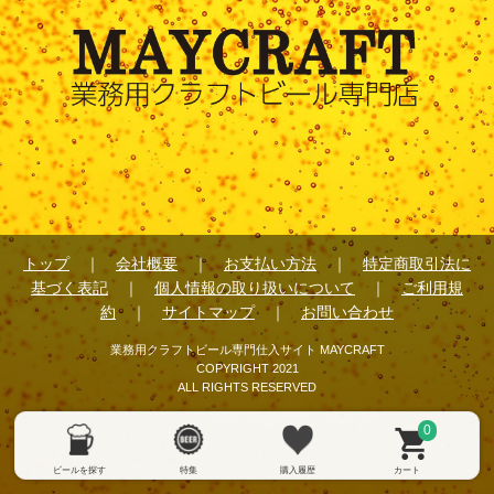
トップ
｜
会社概要
｜
お支払い方法
｜
特定商取引法に
基づく表記
｜
個人情報の取り扱いについて
｜
ご利用規
約
｜
サイトマップ
｜
お問い合わせ
業務用クラフトビール専門仕入サイト MAYCRAFT
COPYRIGHT 2021
ALL RIGHTS RESERVED
0
ビールを探す
特集
購入履歴
カート