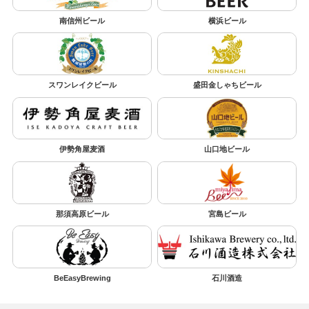
南信州ビール
横浜ビール
スワンレイクビール
盛田金しゃちビール
伊勢角屋麦酒
山口地ビール
那須高原ビール
宮島ビール
BeEasyBrewing
石川酒造