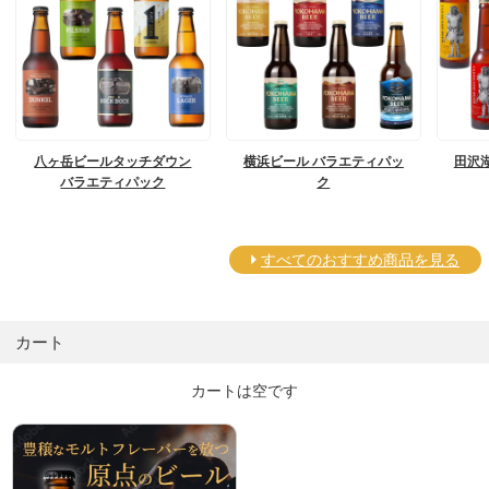
八ヶ岳ビールタッチダウン
横浜ビール バラエティパッ
田沢
バラエティパック
ク
すべてのおすすめ商品を見る
カート
カートは空です