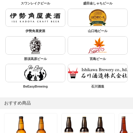
スワンレイクビール
盛田金しゃちビール
伊勢角屋麦酒
山口地ビール
那須高原ビール
宮島ビール
BeEasyBrewing
石川酒造
おすすめ商品