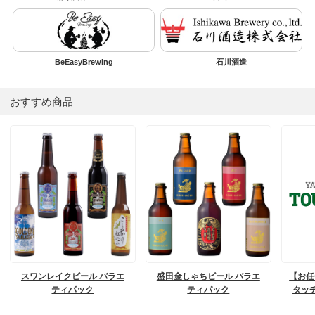
BeEasyBrewing
石川酒造
おすすめ商品
スワンレイクビール バラエ
盛田金しゃちビール バラエ
【お任
ティパック
ティパック
タッ