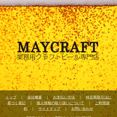
トップ
｜
会社概要
｜
お支払い方法
｜
特定商取引法に
基づく表記
｜
個人情報の取り扱いについて
｜
ご利用規
約
｜
サイトマップ
｜
お問い合わせ