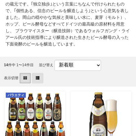
の蔵元です。｢独立独歩｣という言葉にちなんで付けられたもの
で、｢個性ある、信念のビールを醸造しよう｣という心意気を表し
ました。岡山の穏やかな気候と美味しい水に、麦芽（モルト）、
ホップ、ビール酵母などすべてドイツの最高級の原材料を用意
し、 ブラウマイスター（醸造技師）であるウォルフガング・ライ
アール氏の技術指導により醸造された生きたビール酵母の入った
下面発酵のビールを醸造しています。
14
件中 1〜14件目
並び替え
表示切替
バラエティ