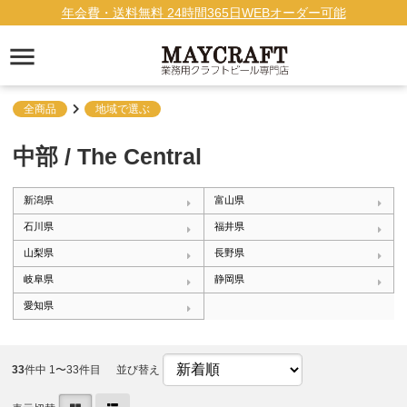
年会費・送料無料 24時間365日WEBオーダー可能
全商品
地域で選ぶ
中部 / The Central
新潟県
富山県
石川県
福井県
山梨県
長野県
岐阜県
静岡県
愛知県
33
件中 1〜33件目
並び替え