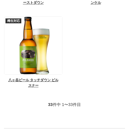
ーストダウン
ンケル
樽生対応
八ヶ岳ビール タッチダウン ピル
スナー
33
件中 1〜33件目