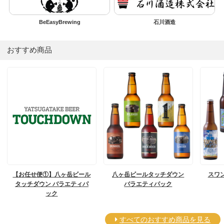
BeEasyBrewing
石川酒造
おすすめ商品
【お任せ便①】八ヶ岳ビール
八ヶ岳ビールタッチダウン
スワ
タッチダウン バラエティパ
バラエティパック
ック
すべてのおすすめ商品を見る