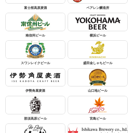
富士桜高原麦酒
ベアレン醸造所
南信州ビール
横浜ビール
スワンレイクビール
盛田金しゃちビール
伊勢角屋麦酒
山口地ビール
那須高原ビール
宮島ビール