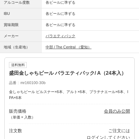
アルコール度数
各ビールに準ずる
IBU
各ビールに準ずる
賞味期限
各ビールに準ずる
メーカー
バラエティパック
地域（生産地）
中部 / The Central （愛知）
送料無料
盛田金しゃちビール バラエティパック/ A（24本入）
品番
mr160100-30b
金しゃちビール ピルスナー×6本、アルト×6本、プラチナエール×6本、I
PA×6本
販売価格
会員のみ公開
（単価 × 入数）
注文数
ご注文には
ログイン
してください