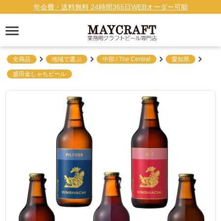
年会費・送料無料 24時間365日WEBオーダー可能
全商品
地域で選ぶ
中部 / The Central
愛知県
盛田金しゃちビール