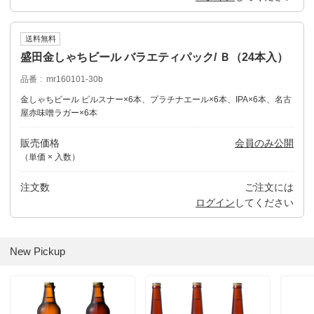
送料無料
盛田金しゃちビール バラエティパック/ Ｂ（24本入）
品番
mr160101-30b
金しゃちビール ピルスナー×6本、プラチナエール×6本、IPA×6本、名古
屋赤味噌ラガー×6本
販売価格
会員のみ公開
（単価 × 入数）
注文数
ご注文には
ログイン
してください
New Pickup