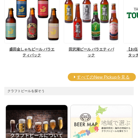
盛田金しゃちビール バラエ
田沢湖ビール バラエティパ
【お任
ティパック
ック
タッ
すべてのNew Pickupを見る
クラフトビールを探そう