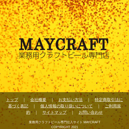
トップ
｜
会社概要
｜
お支払い方法
｜
特定商取引法に
基づく表記
｜
個人情報の取り扱いについて
｜
ご利用規
約
｜
サイトマップ
｜
お問い合わせ
業務用クラフトビール専門仕入サイト MAYCRAFT
COPYRIGHT 2021