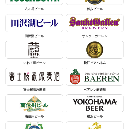
八ヶ岳ビール
独歩ビール
田沢湖ビール
サンクトガーレン
いわて蔵ビール
松江ビアへるん
富士桜高原麦酒
ベアレン醸造所
南信州ビール
横浜ビール