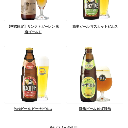
【季節限定】サンクトガーレン 湘
独歩ビール マスカットピルス
南ゴールド
独歩ビール ピーチピルス
独歩ビール ゆず独歩
6
件中 1〜6件目