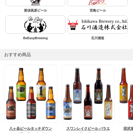
那須高原ビール
宮島ビール
BeEasyBrewing
石川酒造
おすすめ商品
八ヶ岳ビールタッチダウン
スワンレイクビール バラエ
田沢