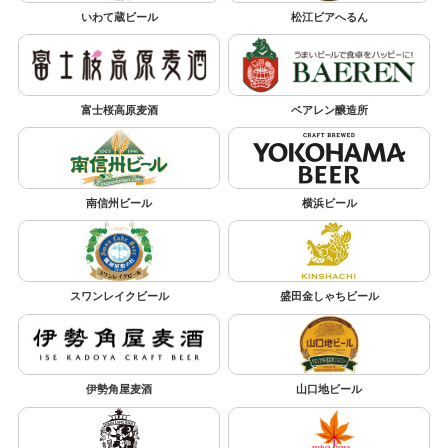
いわて蔵ビール
松江ビアへるん
富士桜高原麦酒
ベアレン醸造所
南信州ビール
横浜ビール
スワンレイクビール
盛田金しゃちビール
伊勢角屋麦酒
山口地ビール