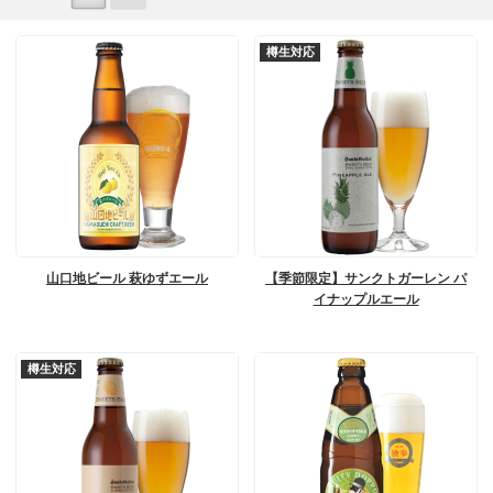
樽生対応
山口地ビール 萩ゆずエール
【季節限定】サンクトガーレン パ
イナップルエール
樽生対応