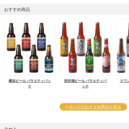
おすすめ商品
横浜ビール バラエティパッ
田沢湖ビール バラエティパ
スワ
ク
ック
すべてのおすすめ商品を見る
カート