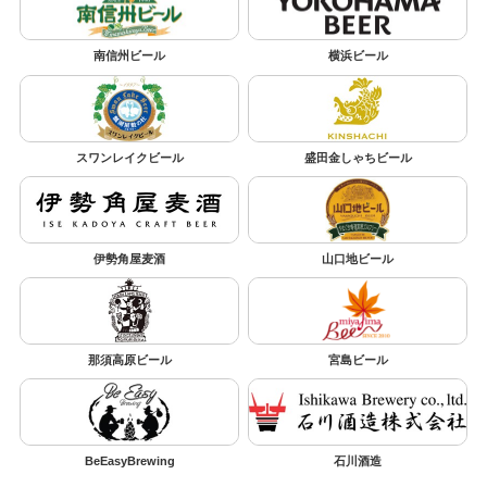
南信州ビール
横浜ビール
スワンレイクビール
盛田金しゃちビール
伊勢角屋麦酒
山口地ビール
那須高原ビール
宮島ビール
BeEasyBrewing
石川酒造