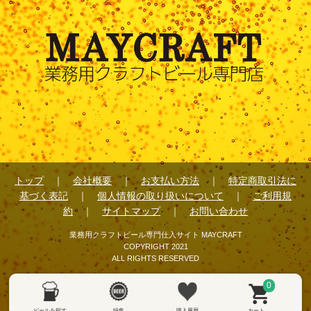
トップ
｜
会社概要
｜
お支払い方法
｜
特定商取引法に
基づく表記
｜
個人情報の取り扱いについて
｜
ご利用規
約
｜
サイトマップ
｜
お問い合わせ
業務用クラフトビール専門仕入サイト MAYCRAFT
COPYRIGHT 2021
ALL RIGHTS RESERVED
0
ビールを探す
特集
購入履歴
カート