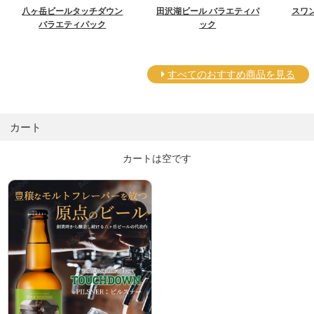
八ヶ岳ビールタッチダウン
田沢湖ビール バラエティパ
スワ
バラエティパック
ック
すべてのおすすめ商品を見る
カート
カートは空です