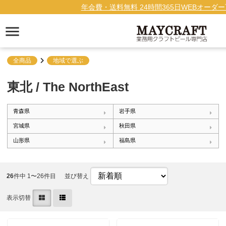
年会費・送料無料 24時間365日WEBオーダ
全商品
地域で選ぶ
東北 / The NorthEast
青森県
岩手県
宮城県
秋田県
山形県
福島県
26
件中 1〜26件目
並び替え
表示切替