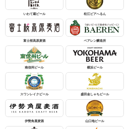
いわて蔵ビール
松江ビアへるん
富士桜高原麦酒
ベアレン醸造所
南信州ビール
横浜ビール
スワンレイクビール
盛田金しゃちビール
伊勢角屋麦酒
山口地ビール