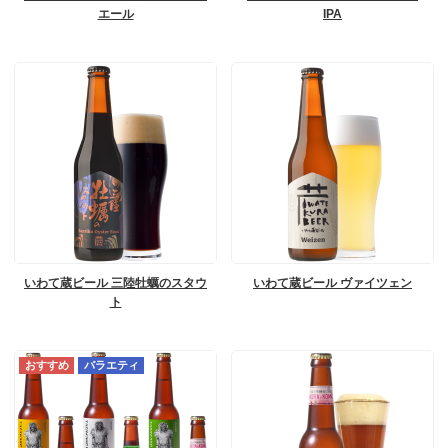
エール
IPA
いわて蔵ビール 三陸牡蠣のスタウ
いわて蔵ビール ヴァイツェン
ト
バラエティ