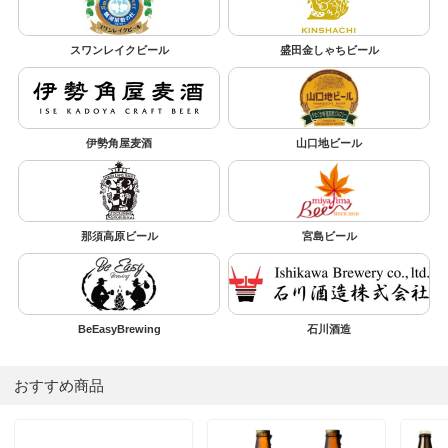
スワンレイクビール
盛田金しゃちビール
伊勢角屋麦酒
山口地ビール
那須高原ビール
宮島ビール
BeEasyBrewing
石川酒造
おすすめ商品