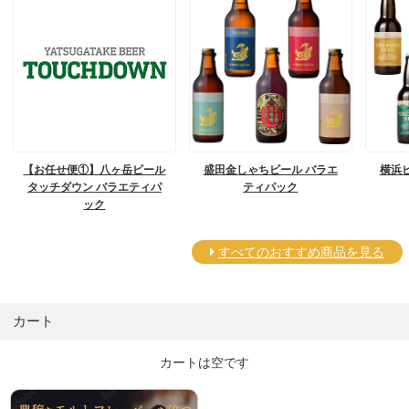
【お任せ便①】八ヶ岳ビール
盛田金しゃちビール バラエ
横浜
タッチダウン バラエティパ
ティパック
ック
すべてのおすすめ商品を見る
カート
カートは空です