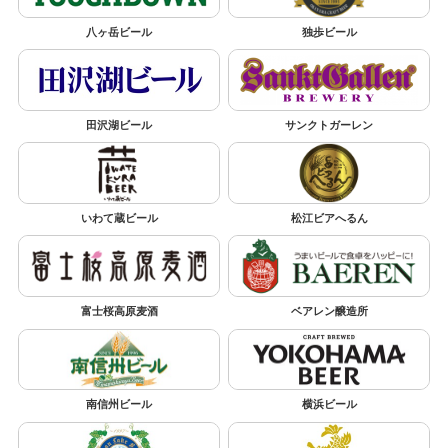
八ヶ岳ビール
独歩ビール
田沢湖ビール
サンクトガーレン
いわて蔵ビール
松江ビアへるん
富士桜高原麦酒
ベアレン醸造所
南信州ビール
横浜ビール