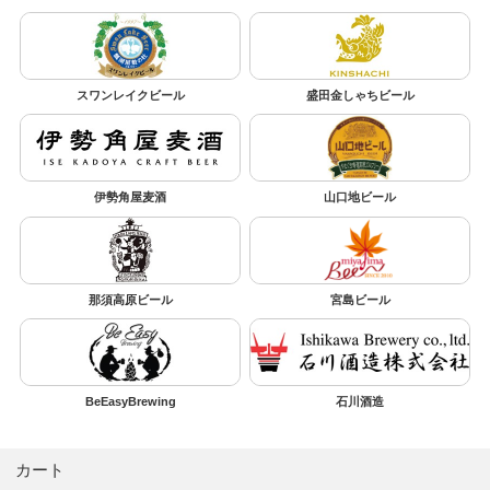
スワンレイクビール
盛田金しゃちビール
伊勢角屋麦酒
山口地ビール
那須高原ビール
宮島ビール
BeEasyBrewing
石川酒造
カート