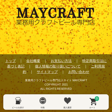
トップ
｜
会社概要
｜
お支払い方法
｜
特定商取引法に
基づく表記
｜
個人情報の取り扱いについて
｜
ご利用規
約
｜
サイトマップ
｜
お問い合わせ
業務用クラフトビール専門仕入サイト MAYCRAFT
COPYRIGHT 2021
ALL RIGHTS RESERVED
0
ビールを探す
特集
購入履歴
カート