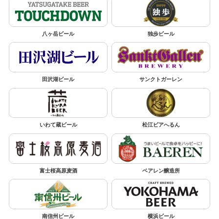
八ヶ岳ビール
独歩ビール
田沢湖ビール
サンクトガーレン
いわて蔵ビール
松江ビアへるん
富士桜高原麦酒
ベアレン醸造所
南信州ビール
横浜ビール