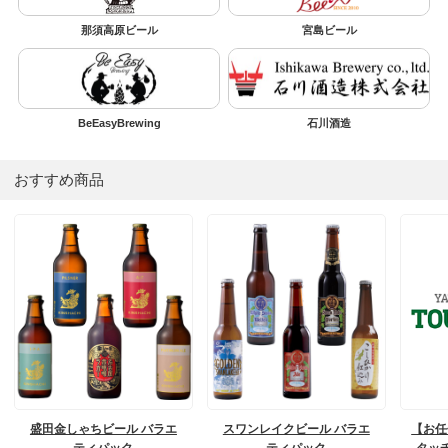
那須高原ビール
宮島ビール
BeEasyBrewing
石川酒造
おすすめ商品
盛田金しゃちビール バラエ
スワンレイクビール バラエ
【お任
ティパック
ティパック
タッ