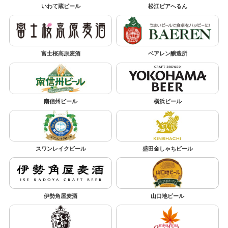
いわて蔵ビール
松江ビアへるん
富士桜高原麦酒
ベアレン醸造所
南信州ビール
横浜ビール
スワンレイクビール
盛田金しゃちビール
伊勢角屋麦酒
山口地ビール