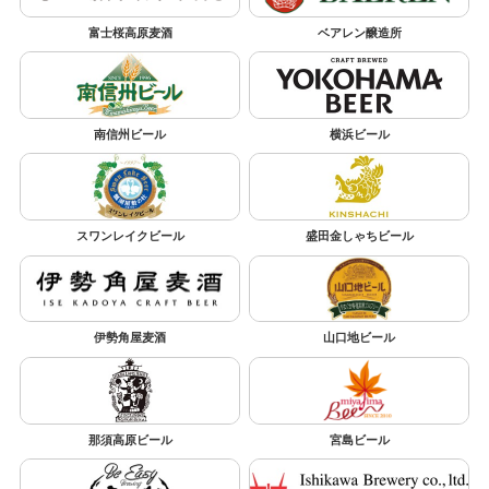
富士桜高原麦酒
ベアレン醸造所
南信州ビール
横浜ビール
スワンレイクビール
盛田金しゃちビール
伊勢角屋麦酒
山口地ビール
那須高原ビール
宮島ビール