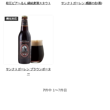
松江ビアへるん 縁結麦酒スタウト
サンクトガーレン 感謝の生(黒)
樽生対応
サンクトガーレン ブラウンポータ
ー
7
件中 1〜7件目