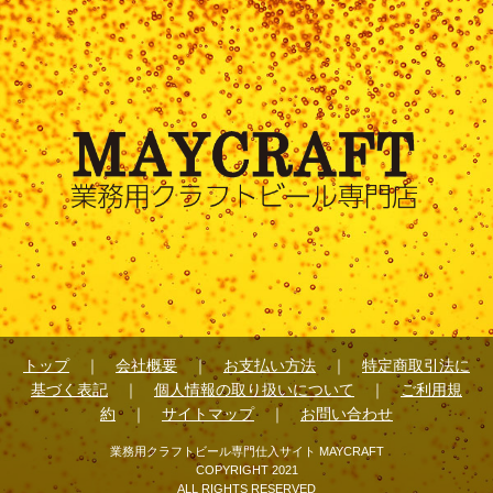
トップ
｜
会社概要
｜
お支払い方法
｜
特定商取引法に
基づく表記
｜
個人情報の取り扱いについて
｜
ご利用規
約
｜
サイトマップ
｜
お問い合わせ
業務用クラフトビール専門仕入サイト MAYCRAFT
COPYRIGHT 2021
ALL RIGHTS RESERVED