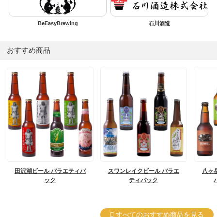
BeEasyBrewing
石川酒造
おすすめ商品
田沢湖ビール バラエティパ
スワンレイクビール バラエ
八ヶ
ック
ティパック
すべてのおすすめ商品を見る