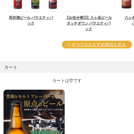
田沢湖ビール バラエティパ
【お任せ便①】八ヶ岳ビール
八ヶ
ック
タッチダウン バラエティパ
ック
すべてのおすすめ商品を見る
カート
カートは空です