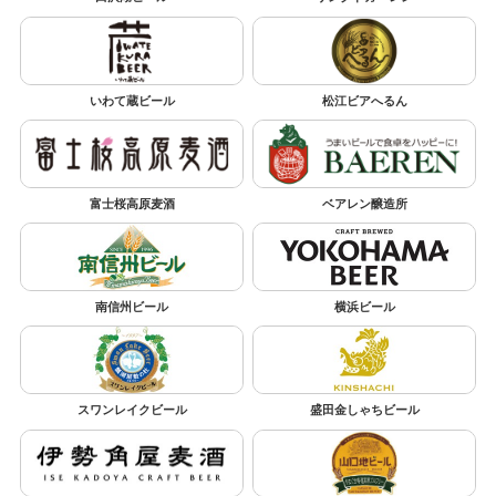
いわて蔵ビール
松江ビアへるん
富士桜高原麦酒
ベアレン醸造所
南信州ビール
横浜ビール
スワンレイクビール
盛田金しゃちビール