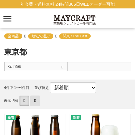
年会費・送料無料 24時間365日WEBオーダー可能
全商品
地域で選ぶ
関東 / The East
東京都
石川酒造
4
件中 1〜4件目
並び替え
表示切替