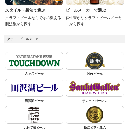
スタイル・製法で選ぶ
ビールメーカーで選ぶ
クラフトビールならではの数ある
個性豊かなクラフトビールメーカ
製法別から探す
ーから探す
クラフトビールメーカー
八ヶ岳ビール
独歩ビール
田沢湖ビール
サンクトガーレン
いわて蔵ビール
松江ビアへるん