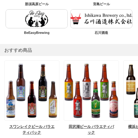
那須高原ビール
宮島ビール
BeEasyBrewing
石川酒造
おすすめ商品
スワンレイクビール バラエ
田沢湖ビール バラエティパ
横浜
ティパック
ック