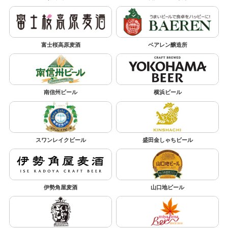
富士桜高原麦酒
ベアレン醸造所
南信州ビール
横浜ビール
スワンレイクビール
盛田金しゃちビール
伊勢角屋麦酒
山口地ビール