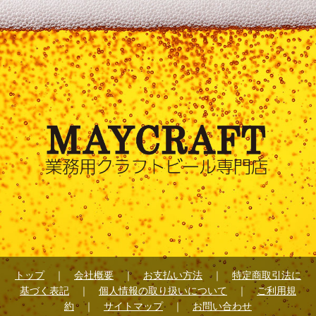
トップ
｜
会社概要
｜
お支払い方法
｜
特定商取引法に
基づく表記
｜
個人情報の取り扱いについて
｜
ご利用規
約
｜
サイトマップ
｜
お問い合わせ