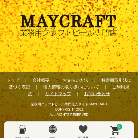
トップ
｜
会社概要
｜
お支払い方法
｜
特定商取引法に
基づく表記
｜
個人情報の取り扱いについて
｜
ご利用規
約
｜
サイトマップ
｜
お問い合わせ
業務用クラフトビール専門仕入サイト MAYCRAFT
COPYRIGHT 2021
ALL RIGHTS RESERVED
0
ビールを探す
特集
購入履歴
カート