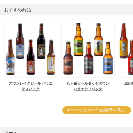
おすすめ商品
スワンレイクビール バラエ
八ヶ岳ビールタッチダウン
田沢
ティパック
バラエティパック
すべてのおすすめ商品を見る
カート