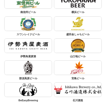
南信州ビール
横浜ビール
スワンレイクビール
盛田金しゃちビール
伊勢角屋麦酒
山口地ビール
那須高原ビール
宮島ビール
BeEasyBrewing
石川酒造