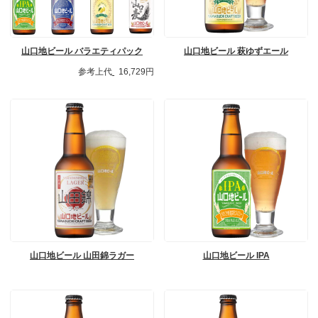
山口地ビール バラエティパック
山口地ビール 萩ゆずエール
参考上代
16,729円
山口地ビール 山田錦ラガー
山口地ビール IPA