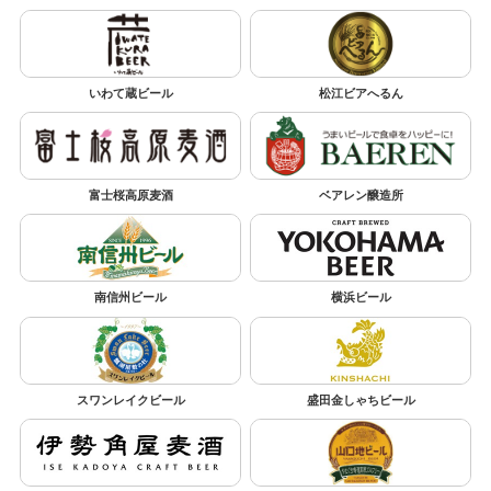
いわて蔵ビール
松江ビアへるん
富士桜高原麦酒
ベアレン醸造所
南信州ビール
横浜ビール
スワンレイクビール
盛田金しゃちビール