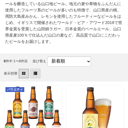
ールを醸造している山口地ビール。地元の麦や果物をふんだんに
使用したフルーツ系のビールが多いのも特徴で、山口県産の桃、
周防大島産みかん、レモンを使用したフルーティーなビールをは
じめ、イギリスで開催されたワールド・ビア・アワード2018で世
界金賞を受賞した山田錦ラガー、日本金賞のペールエール、山口
県産麦100％で仕込んだ山口の麦など、高品質で山口にこだわっ
たビールをお届けします。
8
件中 1〜8件目
並び替え
表示切替
バラエティ