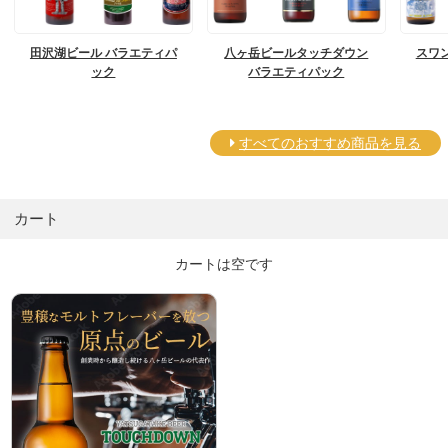
田沢湖ビール バラエティパ
八ヶ岳ビールタッチダウン
スワ
ック
バラエティパック
すべてのおすすめ商品を見る
カート
カートは空です