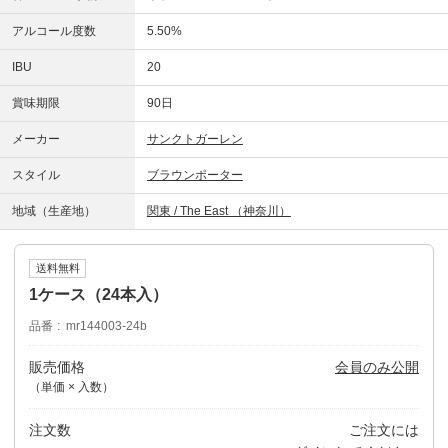
アルコール度数
5.50%
IBU
20
賞味期限
90日
メーカー
サンクトガーレン
スタイル
ブラウンポーター
地域（生産地）
関東 / The East （神奈川）
送料無料
1ケース（24本入）
品番
mr144003-24b
販売価格
会員のみ公開
（単価 × 入数）
注文数
ご注文には