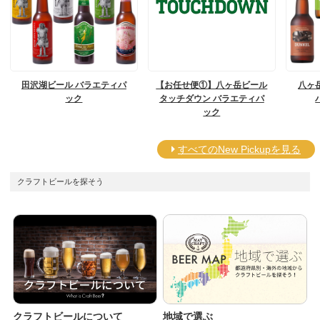
田沢湖ビール バラエティパ
【お任せ便①】八ヶ岳ビール
八ヶ
ック
タッチダウン バラエティパ
ック
すべてのNew Pickupを見る
クラフトビールを探そう
クラフトビールについて
地域で選ぶ