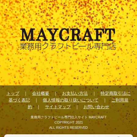
トップ
｜
会社概要
｜
お支払い方法
｜
特定商取引法に
基づく表記
｜
個人情報の取り扱いについて
｜
ご利用規
約
｜
サイトマップ
｜
お問い合わせ
業務用クラフトビール専門仕入サイト MAYCRAFT
COPYRIGHT 2021
ALL RIGHTS RESERVED