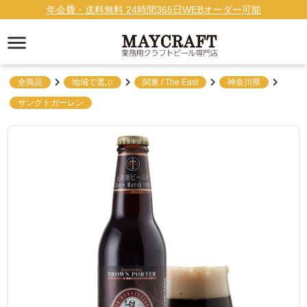
年会費・送料無料 24時間365日WEBオーダー可能
全商品
地域で選ぶ
関東 / The East
神奈川県
サンクトガーレン