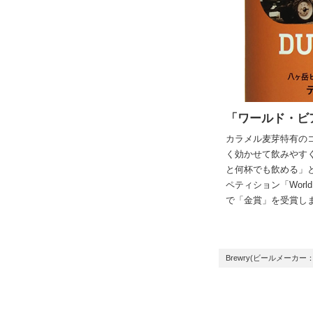
「ワールド・ビア
カラメル麦芽特有の
く効かせて飲みやす
と何杯でも飲める」
ペティション「World 
で「金賞」を受賞し
Brewry(ビールメーカー