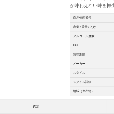
か味わえない味を樽
商品管理番号
容量 / 重量 / 入数
アルコール度数
IBU
賞味期限
メーカー
スタイル
スタイル詳細
地域（生産地）
内訳