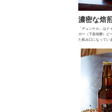
濃密な焙
「デュンケル」はド
ガー（下面発酵）ビ
た飲み口になってい