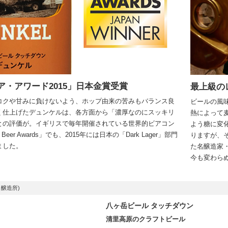
・アワード2015」日本金賞受賞
最上級の
コクや甘みに負けないよう、ホップ由来の苦みもバランス良
ビールの風
く仕上げたデュンケルは、各方面から「濃厚なのにスッキリ
熱によって
との評価が。イギリスで毎年開催されている世界的ビアコン
よう糖に変
Beer Awards」でも、2015年には日本の「Dark Lager」部門
りますが、
ました。
た名醸造家
今も変わら
：醸造所)
八ヶ岳ビール タッチダウン
清里高原のクラフトビール