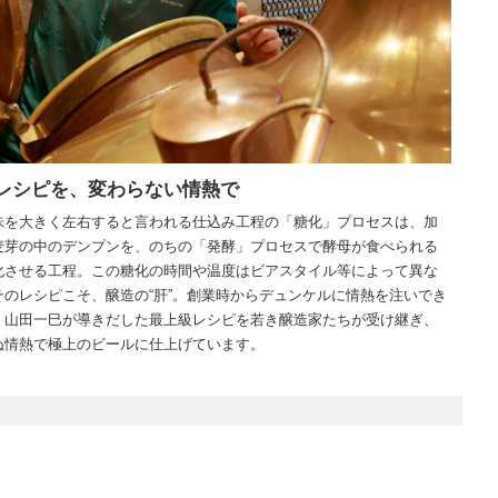
レシピを、変わらない情熱で
味を大きく左右すると言われる仕込み工程の「糖化」プロセスは、加
麦芽の中のデンプンを、のちの「発酵」プロセスで酵母が食べられる
化させる工程。この糖化の時間や温度はビアスタイル等によって異な
そのレシピこそ、醸造の“肝”。創業時からデュンケルに情熱を注いでき
・山田一巳が導きだした最上級レシピを若き醸造家たちが受け継ぎ、
ぬ情熱で極上のビールに仕上げています。