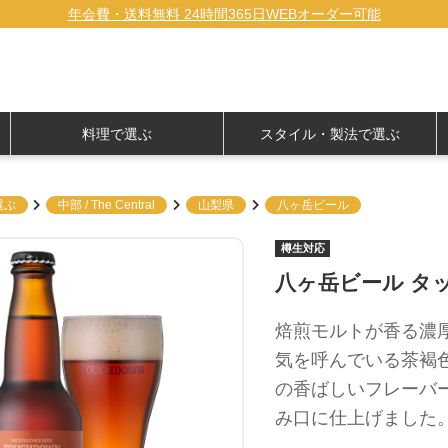
年会費・送料無料 24時間365日WEBオーダー可能
料理で選ぶ
スタイル・製法で選ぶ
選ぶ
中部 / The Central
山梨県
八ヶ岳ビール
樽生対応
八ヶ岳ビール タ
焙煎モルトが香る濃
気を呼んでいる茶褐
の香ばしいフレーバ
み口に仕上げました