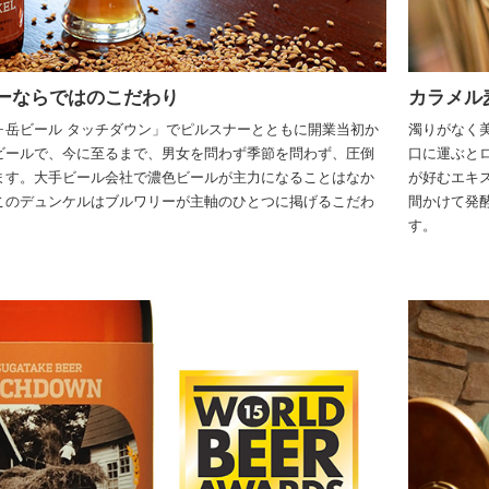
ーならではのこだわり
カラメル
ヶ岳ビール タッチダウン」でピルスナーとともに開業当初か
濁りがなく
ビールで、今に至るまで、男女を問わず季節を問わず、圧倒
口に運ぶと
ます。大手ビール会社で濃色ビールが主力になることはなか
が好むエキ
このデュンケルはブルワリーが主軸のひとつに掲げるこだわ
間かけて発
す。