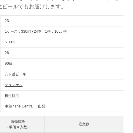
生ビールでもお届けします。
23
1ケース：330ml / 24本 1樽：10L / 樽
6.00%
26
90日
八ヶ岳ビール
デュンケル
樽生対応
中部 / The Central （山梨）
販売価格
注文数
（単価 × 入数）