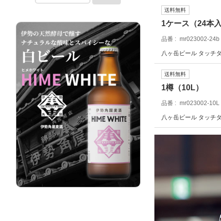
送料無料
1ケース（24本
品番
mr023002-24b
八ヶ岳ビール タッチダ
送料無料
1樽（10L）
品番
mr023002-10L
八ヶ岳ビール タッチダウ