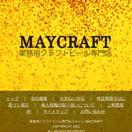
トップ
｜
会社概要
｜
お支払い方法
｜
特定商取引法に
基づく表記
｜
個人情報の取り扱いについて
｜
ご利用規
約
｜
サイトマップ
｜
お問い合わせ
業務用クラフトビール専門仕入サイト MAYCRAFT
COPYRIGHT 2021
ALL RIGHTS RESERVED