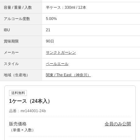
容量 / 重量 / 入数
半ケース：330ml / 12本
アルコール度数
5.00%
IBU
21
賞味期限
90日
メーカー
サンクトガーレン
スタイル
ペールエール
地域（生産地）
関東 / The East （神奈川）
送料無料
1ケース（24本入）
品番
mr144001-24b
販売価格
会員のみ公開
（単価 × 入数）