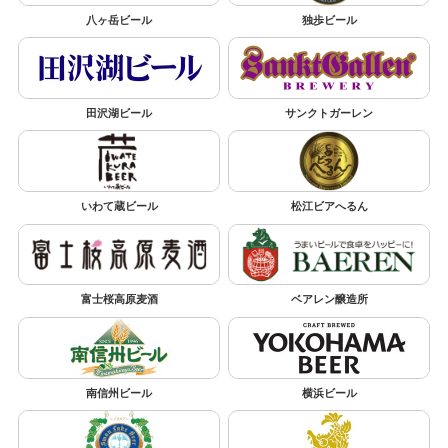
八ヶ岳ビール
独歩ビール
田沢湖ビール
サンクトガーレン
いわて蔵ビール
松江ビアへるん
富士桜高原麦酒
ベアレン醸造所
南信州ビール
横浜ビール