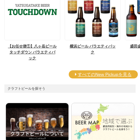
【お任せ便①】八ヶ岳ビール
横浜ビール バラエティパッ
盛田
タッチダウン バラエティパ
ク
ック
すべてのNew Pickupを見る
クラフトビールを探そう