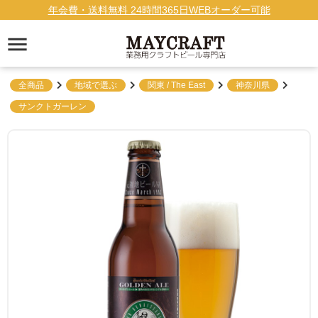
年会費・送料無料 24時間365日WEBオーダー可能
全商品
地域で選ぶ
関東 / The East
神奈川県
サンクトガーレン