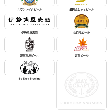
スワンレイクビール
盛田金しゃちビール
伊勢角屋麦酒
山口地ビール
那須高原ビール
宮島ビール
Be Easy Brewing